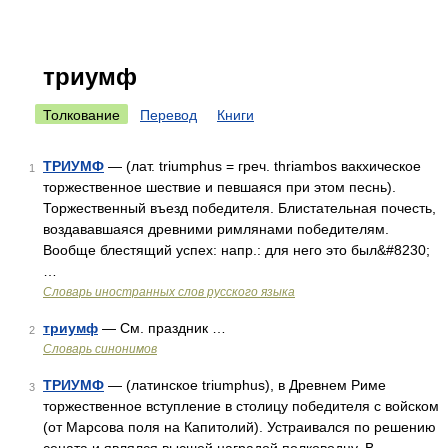
триумф
Толкование
Перевод
Книги
ТРИУМФ
— (лат. triumphus = греч. thriambos вакхическое
1
торжественное шествие и певшаяся при этом песнь).
Торжественный въезд победителя. Блистательная почесть,
воздававшаяся древними римлянами победителям.
Вообще блестящий успех: напр.: для него это был&#8230;
…
Словарь иностранных слов русского языка
триумф
— См. праздник …
2
Словарь синонимов
ТРИУМФ
— (латинское triumphus), в Древнем Риме
3
торжественное вступление в столицу победителя с войском
(от Марсова поля на Капитолий). Устраивался по решению