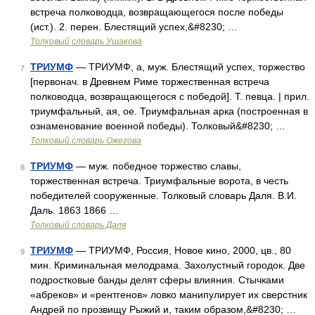
встреча полководца, возвращающегося после победы
(ист.). 2. перен. Блестящий успех,&#8230; …
Толковый словарь Ушакова
ТРИУМФ
— ТРИУМФ, а, муж. Блестящий успех, торжество
7
[первонач. в Древнем Риме торжественная встреча
полководца, возвращающегося с победой]. Т. певца. | прил.
триумфальный, ая, ое. Триумфальная арка (построенная в
ознаменование военной победы). Толковый&#8230; …
Толковый словарь Ожегова
ТРИУМФ
— муж. победное торжество славы,
8
торжественная встреча. Триумфальные ворота, в честь
победителей сооруженные. Толковый словарь Даля. В.И.
Даль. 1863 1866 …
Толковый словарь Даля
ТРИУМФ
— ТРИУМФ, Россия, Новое кино, 2000, цв., 80
9
мин. Криминальная мелодрама. Захолустный городок. Две
подростковые банды делят сферы влияния. Стычками
«абреков» и «рентгенов» ловко манипулирует их сверстник
Андрей по прозвищу Рыжий и, таким образом,&#8230; …