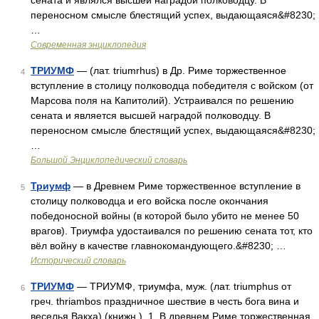
сената и являлся высшей наградой полководцу. В
переносном смысле блестящий успех, выдающаяся&#8230;
…
Современная энциклопедия
ТРИУМФ
— (лат. triumrhus) в Др. Риме торжественное
4
вступление в столицу полководца победителя с войском (от
Марсова поля на Капитолий). Устраивался по решению
сената и является высшей наградой полководцу. В
переносном смысле блестящий успех, выдающаяся&#8230;
…
Большой Энциклопедический словарь
Триумф
— в Древнем Риме торжественное вступление в
5
столицу полководца и его войска после окончания
победоносной войны (в которой было убито не менее 50
врагов). Триумфа удостаивался по решению сената тот, кто
вёл войну в качестве главнокомандующего.&#8230; …
Исторический словарь
ТРИУМФ
— ТРИУМФ, триумфа, муж. (лат. triumphus от
6
греч. thriambos праздничное шествие в честь бога вина и
веселья Вакха) (книжн.). 1. В древнем Риме торжественная