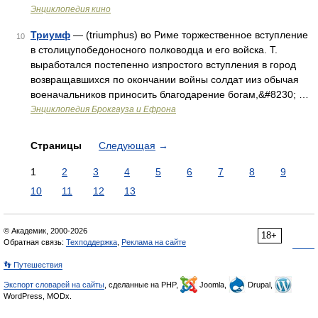
Энциклопедия кино
Триумф
— (triumphus) во Риме торжественное вступление
10
в столицупобедоносного полководца и его войска. Т.
выработался постепенно изпростого вступления в город
возвращавшихся по окончании войны солдат ииз обычая
военачальников приносить благодарение богам,&#8230; …
Энциклопедия Брокгауза и Ефрона
Страницы
Следующая
→
1
2
3
4
5
6
7
8
9
10
11
12
13
© Академик, 2000-2026
18+
Обратная связь:
Техподдержка
,
Реклама на сайте
👣 Путешествия
Экспорт словарей на сайты
, сделанные на PHP,
Joomla,
Drupal,
WordPress, MODx.